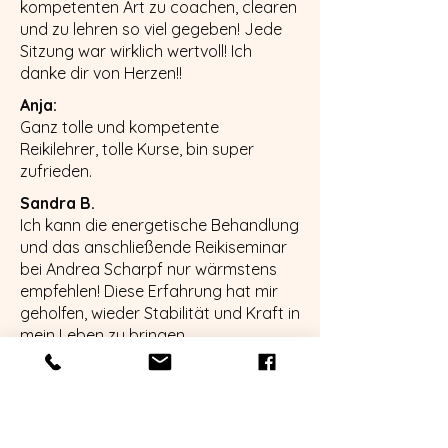
kompetenten Art zu coachen, clearen
und zu lehren so viel gegeben! Jede
Sitzung war wirklich wertvoll! Ich
danke dir von Herzen!!
Anja:
Ganz tolle und kompetente
Reikilehrer, tolle Kurse, bin super
zufrieden.
Sandra B.
Ich kann die energetische Behandlung
und das anschließende Reikiseminar
bei Andrea Scharpf nur wärmstens
empfehlen! Diese Erfahrung hat mir
geholfen, wieder Stabilität und Kraft in
mein Leben zu bringen.
Die energetische Behandlung war
einfach unglaublich. Schon während
der Sitzung fühlte ich eine tiefe
Entspannung und ein angenehmes