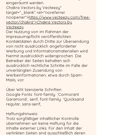
eingeräumt werden.
Chakra Vectors by Vecteezy"
target="_blank" rel="noreferrer
noopener">
https://www.vecteezy.com/free-
vector/chakra">Chakra Vectors by
Vecteezy
Der Nutzung von im Rahmen der
Impressumspflicht veröffentlichten
Kontaktdaten durch Dritte zur Übersendung
von nicht ausdrücklich angeforderter
Werbung und Informationsmaterialien wird
hiermit ausdrücklich widersprochen. Die
Betreiber der Seiten behalten sich
ausdrücklich rechtliche Schritte im Falle der
unverlangten Zusendung von
Werbeinformationen, etwa durch Spam-
Mails, vor.
Über WIX lizenzierte Schriften
Google Fonts: font-family: 'Cormorant
Garamond', serif; font-family: 'Quicksand
regular, sans-serif;
Haftungshinweis:
Trotz sorgfältiger inhaltlicher Kontrolle
übernehmen wir keine Haftung für die
Inhalte externer Links. Für den Inhalt der
verlinkten Seiten sind ausschließlich deren