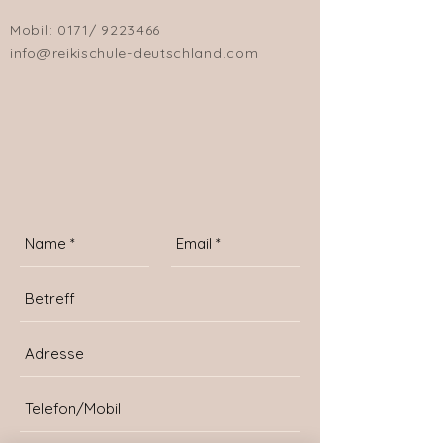
Mobil:
0171/
9223466
info@reikischule-deutschland.com