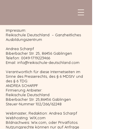
Impressum:
Reikischule Deutschland – Ganzheitliches
Ausbildungszentrum
Andrea Scharpf
Biberbacher Str. 25, 86456 Gablingen
Telefon: 0049-1719223466
Email:
info@reikischule-deutschland.com
Verantwortlich für diese Internetseiten im
Sinne des Presserechts, des § 6 MDStV und
des § 6 TDG:
ANDREA SCHARPF
Firmierung Anbieter:
Reikischule Deutschland
Biberbacher Str. 25,86456 Gablingen
Steuer-Nummer 102/266/62248
Webmaster, Redaktion: Andrea Scharpf
Webhosting: WIX,com
Bildnachweis: Wix.com, oder Privatfotos.
Nutzungsrechte können nur auf Anfrage