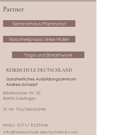
Partner
Seminarhaus Martinshof
Naturheilpraxis Ulrike Müller
Yoga und Breathwork
REIKISCHULE DEUTSCHLAND
Ganzheitliches Ausbildungszentrum
Andrea Scharpf
Biberbacher Str. 25
86456 Gablingen
St.-Nr: 102/266/62248
Mobil:
0171/
9223466
info@reikischule-deutschland.com