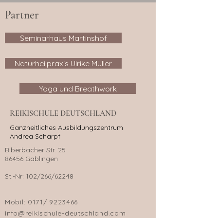
Partner
Seminarhaus Martinshof
Naturheilpraxis Ulrike Müller
Yoga und Breathwork
REIKISCHULE DEUTSCHLAND
Ganzheitliches Ausbildungszentrum
Andrea Scharpf
Biberbacher Str. 25
86456 Gablingen
St.-Nr: 102/266/62248
Mobil:
0171/
9223466
info@reikischule-deutschland.com