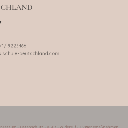
TSCHLAND
um
71/ 9223466
kischule-deutschland.com
mpressum
-
Datenschutz
-
AGBs
-
Widerruf - Hygienemaßnahmen