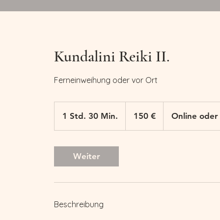
Kundalini Reiki II.
Ferneinweihung oder vor Ort
150
Euro
1 Std. 30 Min.
1
150 €
Online oder
S
t
d
Weiter
3
0
M
i
Beschreibung
n