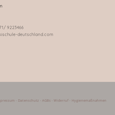
um
71/ 9223466
kischule-deutschland.com
mpressum
-
Datenschutz
-
AGBs
-
Widerruf - Hygienemaßnahmen