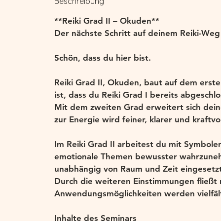
Beschreibung
:
1
**Reiki Grad II – Okuden**
3
Der nächste Schritt auf deinem Reiki-Weg
.
S
Schön, dass du hier bist.
e
p
Reiki Grad II, Okuden, baut auf dem erst
t
ist, dass du Reiki Grad I bereits abgeschl
.
Mit dem zweiten Grad erweitert sich dein
zur Energie wird feiner, klarer und kraftvol
Im Reiki Grad II arbeitest du mit Symbole
emotionale Themen bewusster wahrzunehm
unabhängig von Raum und Zeit eingesetz
Durch die weiteren Einstimmungen fließt
Anwendungsmöglichkeiten werden vielfält
Inhalte des Seminars