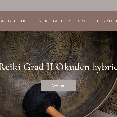
IKI AUSBILDUNG
ENERGETISCHE AUSBILDUNG
BEHANDLU
Reiki Grad II Okuden hybri
Weiter