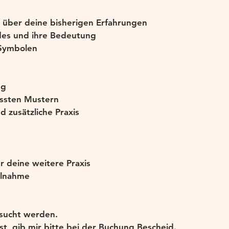
ch über deine bisherigen Erfahrungen
ades und ihre Bedeutung
 Symbolen
ng
ssten Mustern
d zusätzliche Praxis
ür deine weitere Praxis
ilnahme
n
esucht werden.
t, gib mir bitte bei der Buchung Bescheid.