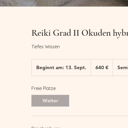
Reiki Grad II Okuden hyb
Tiefes Wissen
640
Euro
Beginnt am: 13. Sept.
B
640 €
Semi
e
g
Freie Plätze
i
n
Weiter
n
t
a
m