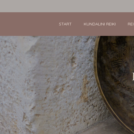
START
KUNDALINI REIKI
RE