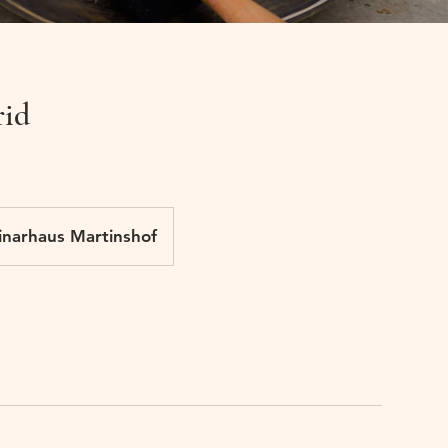
rid
narhaus Martinshof