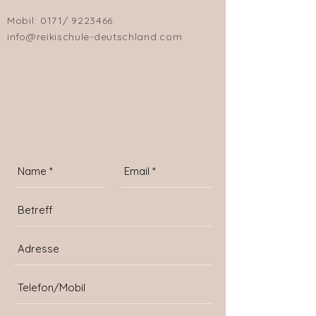
Mobil:
0171/
9223466
info@reikischule-deutschland.com